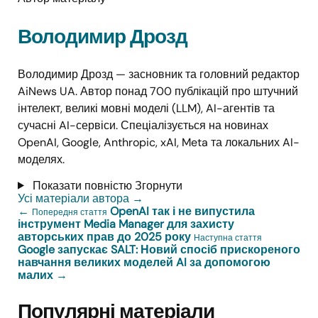
Володимир Дрозд
Володимир Дрозд — засновник та головний редактор
AiNews UA. Автор понад 700 публікацій про штучний
інтелект, великі мовні моделі (LLM), AI-агентів та
сучасні AI-сервіси. Спеціалізується на новинах
OpenAI, Google, Anthropic, xAI, Meta та локальних AI-
моделях.
Показати повністю
Згорнути
Усі матеріали автора
→
←
OpenAI так і не випустила
Попередня стаття
інструмент Media Manager для захисту
авторських прав до 2025 року
Наступна стаття
Google запускає SALT: Новий спосіб прискореного
навчання великих моделей AI за допомогою
малих
→
Популярні матеріали