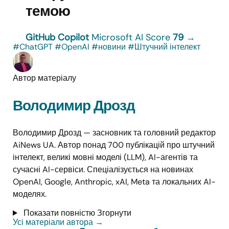
темою
GitHub Copilot
Microsoft
AI Score
79
→
#ChatGPT
#OpenAI
#новини
#Штучний інтелект
Автор матеріалу
Володимир Дрозд
Володимир Дрозд — засновник та головний редактор
AiNews UA. Автор понад 700 публікацій про штучний
інтелект, великі мовні моделі (LLM), AI-агентів та
сучасні AI-сервіси. Спеціалізується на новинах
OpenAI, Google, Anthropic, xAI, Meta та локальних AI-
моделях.
Показати повністю
Згорнути
Усі матеріали автора
→