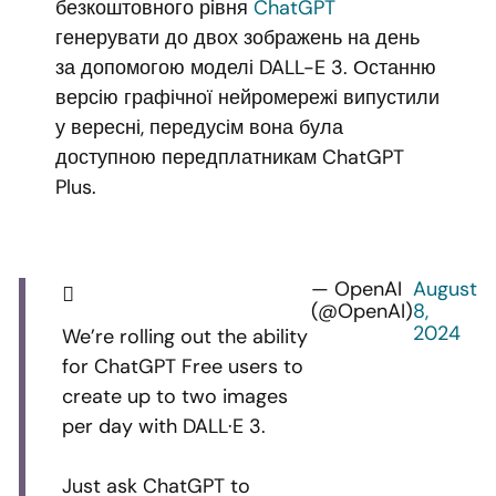
безкоштовного рівня
ChatGPT
генерувати до двох зображень на день
за допомогою моделі DALL-E 3. Останню
версію графічної нейромережі випустили
у вересні, передусім вона була
доступною передплатникам ChatGPT
Plus.
— OpenAI
August
(@OpenAI)
8,
2024
We’re rolling out the ability
for ChatGPT Free users to
create up to two images
per day with DALL·E 3.
Just ask ChatGPT to