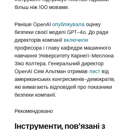
більш ніж 100 мовами.
Раніше OpenAI
опублікувала
оцінку
безпеки своєї моделі GPT-4o. До ради
директорів компанії
включили
професора і главу кафедри машинного
навчання Університету Карнегі-Меллона
Зіко Колтера. Генеральний директор
OpenAI Сем Альтман отримав
лист
від
американських конгресменів-демократів,
які вимагають відповідей про показники
безпеки компанії.
Рекомендовано
Інструменти, повʼязані з