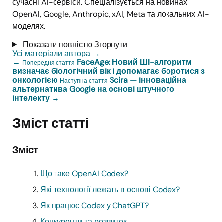
сучасні AI-сервіси. Спеціалізується на новинах
OpenAI, Google, Anthropic, xAI, Meta та локальних AI-
моделях.
Показати повністю
Згорнути
Усі матеріали автора
→
←
FaceAge: Новий ШІ-алгоритм
Попередня стаття
визначає біологічний вік і допомагає боротися з
онкологією
Scira — інноваційна
Наступна стаття
альтернатива Google на основі штучного
інтелекту
→
Зміст статті
Зміст
Що таке OpenAI Codex?
Які технології лежать в основі Codex?
Як працює Codex у ChatGPT?
Конкуренти та розвиток