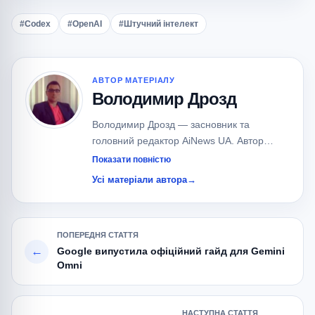
#Codex
#OpenAI
#Штучний інтелект
АВТОР МАТЕРІАЛУ
Володимир Дрозд
Володимир Дрозд — засновник та
головний редактор AiNews UA. Автор
понад 700 публікацій про штучний
Показати повністю
інтелект, великі мовні моделі (LLM), AI-
Усі матеріали автора
→
агентів та сучасні AI-сервіси.
Спеціалізується на новинах OpenAI,
Google, Anthropic, xAI, Meta та локальних
ПОПЕРЕДНЯ СТАТТЯ
AI-моделях.
←
Google випустила офіційний гайд для Gemini
Omni
НАСТУПНА СТАТТЯ