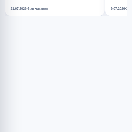
21.07.2026
•
3 хв читання
9.07.2026
•
3 х