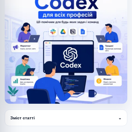
Зміст статті
⌄