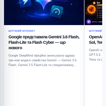
ШТУЧНИЙ ІНТЕЛЕКТ
ШТУЧНИЙ ІН
Google представила Gemini 3.6 Flash,
OpenAI п
Flash-Lite та Flash Cyber — що
Sol, Ter
нового
OpenAI офі
GPT-5.6, як
Google DeepMind офіційно анонсувала одразу
Terra та Lu
три нові моделі сімейства Gemini — Gemini 3.6
Flash, Gemini 3.5 Flash-Lite та спеціалізовану
Gemini…