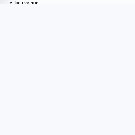
AI інструменти
Огляди
Гайди
Порівняння
AI Hub
ІНСТРУМЕНТИ
AI Гуманізатор
Перевірка на ШІ
Каталог AI-інструментів
КАТЕГОРІЇ AI
Асистенти
Код
Бізнес
Аудіо