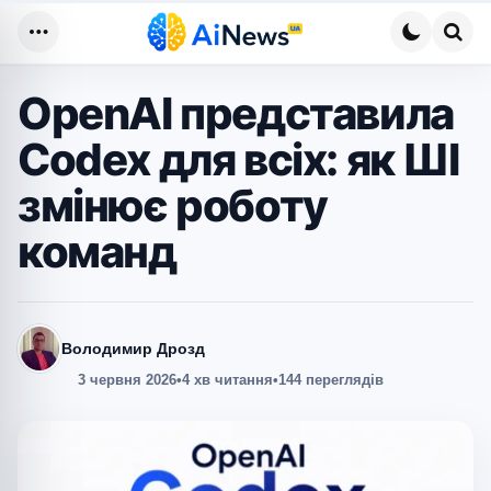
Меню
Пош
OpenAI представила
Codex для всіх: як ШІ
змінює роботу
команд
Володимир Дрозд
3 червня 2026
•
4 хв читання
•
144 переглядів