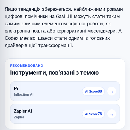
Якщо тенденція збережеться, найближчими роками
цифрові помічники на базі ШІ можуть стати таким
самим звичним елементом офісної роботи, як
електронна пошта або корпоративні месенджери. А
Codex має всі шанси стати одним із головних
драйверів цієї трансформації.
РЕКОМЕНДОВАНО
Інструменти, повʼязані з темою
Pi
→
88
AI Score
Inflection AI
Zapier AI
→
78
AI Score
Zapier