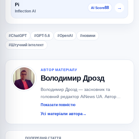
Pi
→
88
AI Score
Inflection AI
#ChatGPT
#GPT-5.6
#OpenAI
#новини
#Штучний інтелект
АВТОР МАТЕРІАЛУ
Володимир Дрозд
Володимир Дрозд — засновник та
головний редактор AiNews UA. Автор
понад 700 публікацій про штучний
Показати повністю
інтелект, великі мовні моделі (LLM), AI-
Усі матеріали автора
→
агентів та сучасні AI-сервіси.
Спеціалізується на новинах OpenAI,
Google, Anthropic, xAI, Meta та локальних
ПОПЕРЕДНЯ СТАТТЯ