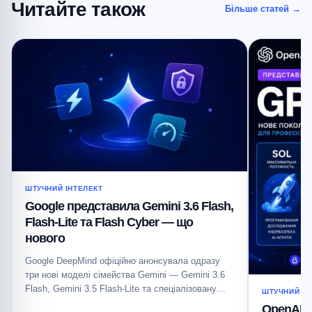
Читайте також
Більше статей
→
ШТУЧНИЙ ІНТЕЛЕКТ
Google представила Gemini 3.6 Flash,
Flash-Lite та Flash Cyber — що
нового
Google DeepMind офіційно анонсувала одразу
три нові моделі сімейства Gemini — Gemini 3.6
Flash, Gemini 3.5 Flash-Lite та спеціалізовану
ШТУЧНИЙ ІН
Gemini…
OpenAI п