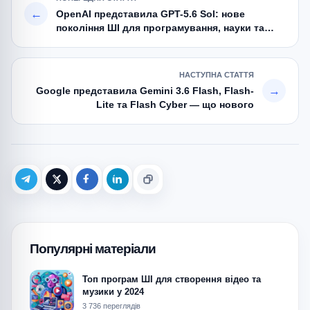
AI-моделях.
←
OpenAI представила GPT-5.6 Sol: нове
покоління ШІ для програмування, науки та
кібербезпеки
НАСТУПНА СТАТТЯ
→
Google представила Gemini 3.6 Flash, Flash-
Lite та Flash Cyber — що нового
Telegram
X (Twitter)
Facebook
LinkedIn
Копіювати
Популярні матеріали
Топ програм ШІ для створення відео та
музики у 2024
3 736 переглядів