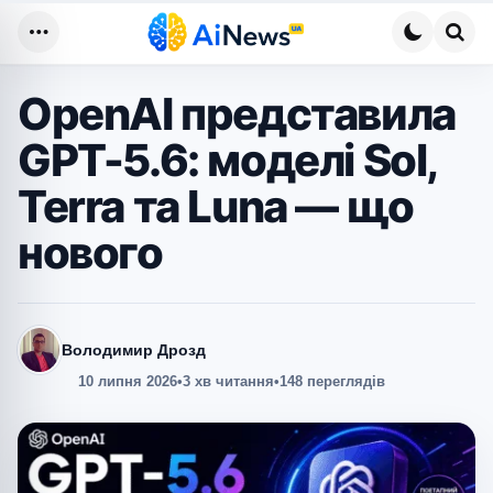
Меню
Пош
OpenAI представила
GPT-5.6: моделі Sol,
Terra та Luna — що
нового
Володимир Дрозд
10 липня 2026
•
3 хв читання
•
148 переглядів