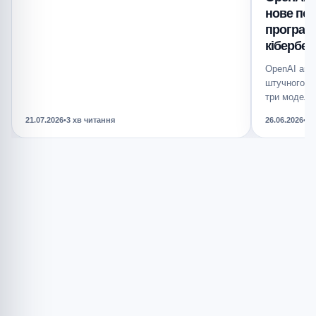
нове пок
програму
кібербез
OpenAI ано
штучного ін
три моделі:
модель GP
21.07.2026
•
3 хв читання
26.06.2026
•
3 