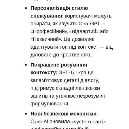
Персоналізація стилю
спілкування:
користувачі можуть
обирати, як звучить ChatGPT —
«Професійний», «Відвертий» або
«Незвичний». Це дозволяє
адаптувати тон під контекст — від
ділового до креативного.
Покращене розуміння
контексту:
GPT-5.1 краще
запам’ятовує деталі діалогу,
підтримує складні ланцюжки
запитів та уточнює незрозумілі
формулювання.
Нові безпекові механізми:
OpenAI оновила «system card»,