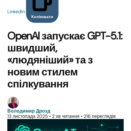
LinkedIn
Копіювати
OpenAI запускає GPT-5.1:
швидший,
«людяніший» та з
новим стилем
спілкування
Володимир Дрозд
13 листопада 2025
•
2 хв читання
•
216 переглядів