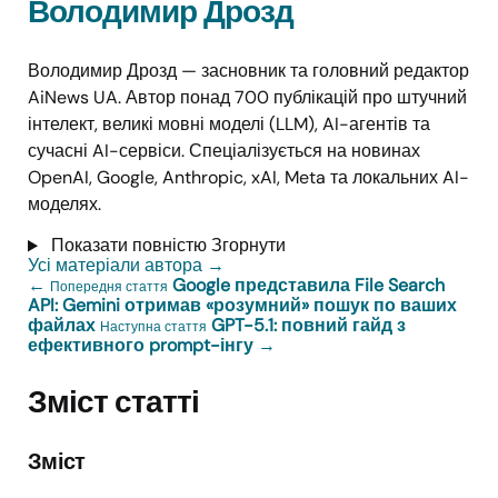
Володимир Дрозд
Володимир Дрозд — засновник та головний редактор
AiNews UA. Автор понад 700 публікацій про штучний
інтелект, великі мовні моделі (LLM), AI-агентів та
сучасні AI-сервіси. Спеціалізується на новинах
OpenAI, Google, Anthropic, xAI, Meta та локальних AI-
моделях.
Показати повністю
Згорнути
Усі матеріали автора
→
←
Google представила File Search
Попередня стаття
API: Gemini отримав «розумний» пошук по ваших
файлах
GPT-5.1: повний гайд з
Наступна стаття
ефективного prompt-інгу
→
Зміст статті
Зміст