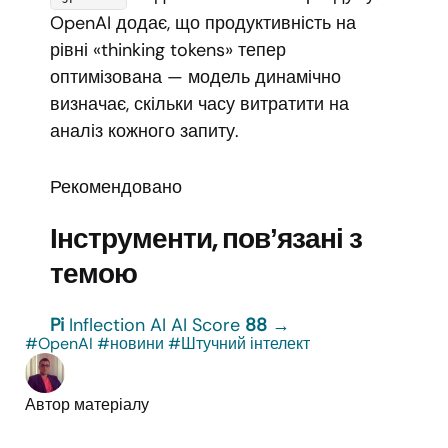
OpenAI додає, що продуктивність на
рівні «thinking tokens» тепер
оптимізована — модель динамічно
визначає, скільки часу витратити на
аналіз кожного запиту.
Рекомендовано
Інструменти, повʼязані з
темою
Pi
Inflection AI
AI Score
88
→
#OpenAI
#новини
#Штучний інтелект
Автор матеріалу