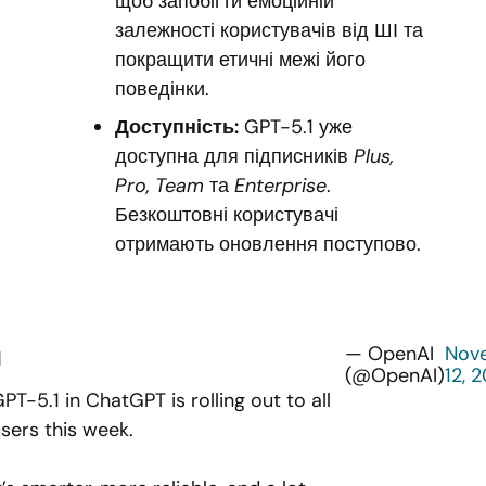
щоб запобігти емоційній
залежності користувачів від ШІ та
покращити етичні межі його
поведінки.
Доступність:
GPT-5.1 уже
доступна для підписників
Plus,
Pro, Team
та
Enterprise
.
Безкоштовні користувачі
отримають оновлення поступово.
— OpenAI
Nov
(@OpenAI)
12, 
PT-5.1 in ChatGPT is rolling out to all
sers this week.