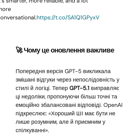
t’s smarter, more reliable, and a lot
more
onversational.
https://t.co/SA1Q1GPyxV
🚀 Чому це оновлення важливе
Попередня версія GPT-5 викликала
змішані відгуки через непослідовність у
стилі й логіці. Тепер
GPT-5.1
виправляє
ці недоліки, пропонуючи більш точні та
емоційно збалансовані відповіді. OpenAI
підкреслює: «Хороший ШІ має бути не
лише розумним, але й приємним у
спілкуванні».