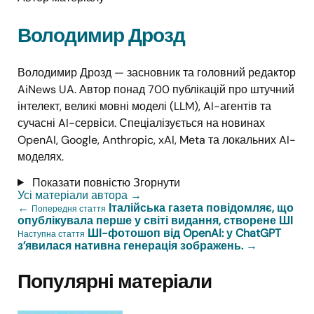
Володимир Дрозд
Володимир Дрозд — засновник та головний редактор
AiNews UA. Автор понад 700 публікацій про штучний
інтелект, великі мовні моделі (LLM), AI-агентів та
сучасні AI-сервіси. Спеціалізується на новинах
OpenAI, Google, Anthropic, xAI, Meta та локальних AI-
моделях.
Показати повністю
Згорнути
Усі матеріали автора
→
←
Італійська газета повідомляє, що
Попередня стаття
опублікувала перше у світі видання, створене ШІ
ШІ-фотошоп від OpenAI: у ChatGPT
Наступна стаття
з’явилася нативна генерація зображень.
→
Популярні матеріали