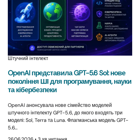
Штучний інтелект
OpenAI представила GPT-5.6 Sol: нове
покоління ШІ для програмування, науки
та кібербезпеки
OpenAI анонсувала нове сімейство моделей
штучного інтелекту GPT-5.6, до якого входять три
моделі: Sol, Terra та Luna. Флагманська модель GPT-
5.6…
26.06.2026
•
3 хв читання