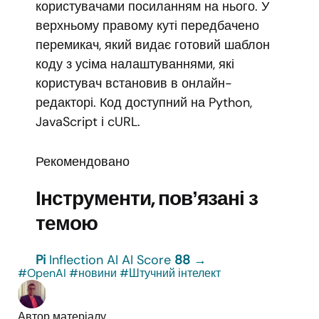
користувачами посиланням на нього. У
верхньому правому куті передбачено
перемикач, який видає готовий шаблон
коду з усіма налаштуваннями, які
користувач встановив в онлайн-
редакторі. Код доступний на Python,
JavaScript і cURL.
Рекомендовано
Інструменти, повʼязані з
темою
Pi
Inflection AI
AI Score
88
→
#OpenAI
#новини
#Штучний інтелект
Автор матеріалу