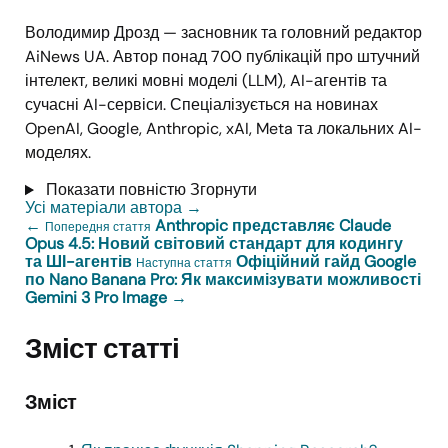
Володимир Дрозд — засновник та головний редактор
AiNews UA. Автор понад 700 публікацій про штучний
інтелект, великі мовні моделі (LLM), AI-агентів та
сучасні AI-сервіси. Спеціалізується на новинах
OpenAI, Google, Anthropic, xAI, Meta та локальних AI-
моделях.
Показати повністю
Згорнути
Усі матеріали автора
→
←
Anthropic представляє Claude
Попередня стаття
Opus 4.5: Новий світовий стандарт для кодингу
та ШІ-агентів
Офіційний гайд Google
Наступна стаття
по Nano Banana Pro: Як максимізувати можливості
Gemini 3 Pro Image
→
Зміст статті
Зміст