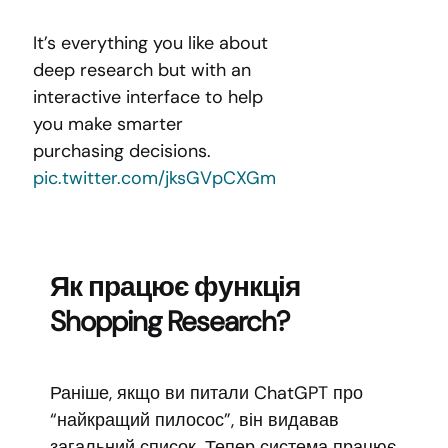
It’s everything you like about
deep research but with an
interactive interface to help
you make smarter
purchasing decisions.
pic.twitter.com/jksGVpCXGm
Як працює функція
Shopping Research?
Раніше, якщо ви питали ChatGPT про
“найкращий пилосос”, він видавав
загальний список. Тепер система працює