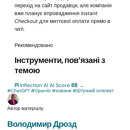
перехід на сайт продавця, але компанія
вже планує впровадження
Instant
Checkout
для миттєвої оплати прямо в
чаті.
Рекомендовано
Інструменти, повʼязані з
темою
Pi
Inflection AI
AI Score
88
→
#ChatGPT
#OpenAI
#новини
#Штучний інтелект
Автор матеріалу
Володимир Дрозд