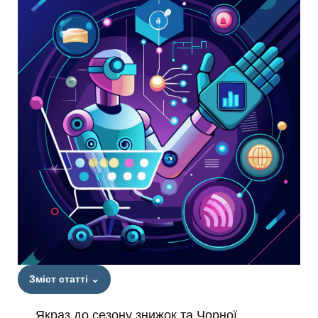
Зміст статті
⌄
Якраз до сезону знижок та Чорної