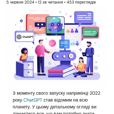
5 червня 2024
•
12 хв читання
•
453 переглядів
З моменту свого запуску наприкінці 2022
року
ChatGPT
став відомим на всю
планету. У цьому детальному огляді ви
дізнаєтеся все, що вам потрібно знати