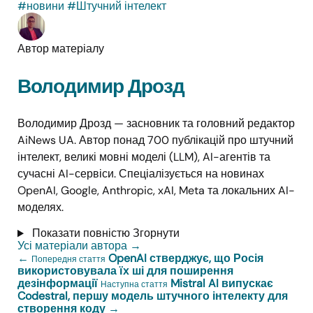
#новини
#Штучний інтелект
Автор матеріалу
Володимир Дрозд
Володимир Дрозд — засновник та головний редактор
AiNews UA. Автор понад 700 публікацій про штучний
інтелект, великі мовні моделі (LLM), AI-агентів та
сучасні AI-сервіси. Спеціалізується на новинах
OpenAI, Google, Anthropic, xAI, Meta та локальних AI-
моделях.
Показати повністю
Згорнути
Усі матеріали автора
→
←
OpenAI стверджує, що Росія
Попередня стаття
використовувала їх ші для поширення
дезінформації
Mistral AI випускає
Наступна стаття
Codestral, першу модель штучного інтелекту для
створення коду
→