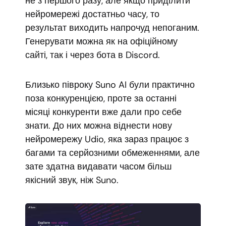
не з першого разу, але якщо приділити
нейромережі достатньо часу, то
результат виходить напрочуд непоганим.
Генерувати можна як на офіційному
сайті, так і через бота в Discord.
Близько півроку Suno AI були практично
поза конкуренцією, проте за останні
місяці конкуренти вже дали про себе
знати. До них можна віднести нову
нейромережу Udio, яка зараз працює з
багами та серйозними обмеженнями, але
зате здатна видавати часом більш
якісний звук, ніж Suno.