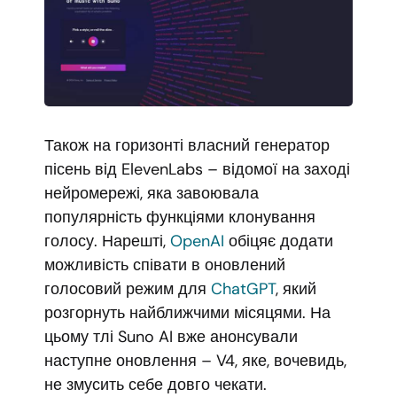
Також на горизонті власний генератор
пісень від ElevenLabs – відомої на заході
нейромережі, яка завоювала
популярність функціями клонування
голосу. Нарешті,
OpenAI
обіцяє додати
можливість співати в оновлений
голосовий режим для
ChatGPT
, який
розгорнуть найближчими місяцями. На
цьому тлі Suno AI вже анонсували
наступне оновлення – V4, яке, вочевидь,
не змусить себе довго чекати.